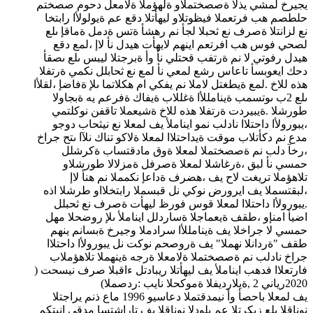
يجيرخ لمشي يذلا ةصصختملاو ةلهؤملا ةلامعل دحوم صصختم
حلطصم هب فرتعملا فيظوتلاو ليهأتلا دقع عم ةيولولأا رابتخا
نع لزانتلا ةصرف نع ثحبلا لجأ نم رهشأ ةتس ةدمل ةماقإ ىلع
لصحي فوس هب افرتعم اينهم لايهأت هيدل نأ لاإ ،لمع دقع
هيدل رفوتي لا نم ةرتفب قحتلي نأ وأ ةبرجتلا ليبس ىلع ىصقأ
دحك ايعوبسأ تاعاس رشع لمعي نأ لمع نع ثحابلل نكمي ةرتفلا
هذه للاخ .لمع ةيطغتل لاملا نم يفكي ام هكلاتما ىلإ ةفاضإ ،لقلأا
ىلع 2ب ىوتسمب ةينامللأا ةغللاب ةيفاك ةفرعم يه ةبجاولا
طورشلا .ةيبيردت ةرتفلا هذه للاخ ةشيعملا تاقفن نوكلتمي
،يبورولأا داحتلاا نادلب نمو ايناملأ يف لمعلا نع نيثحاب دوجو
مدع نم دكأتلاب موقت ةيداحتلاا لمعلا ةلاكو تناك نلآا ىتح جراخ
،رخآ دلب نم ةصصختملا لمعلا ةوق مادقتساب ةكرشلل
حمسي نأ لبق ،ةرغاشلا لمعلا ةصرفل ةمزلالا طورشلاو
تلاهؤملا تريغت لاح يف ،هضرف ةداعإ نكمملا نم هنأ لاإ
،لبقتسملا يف ايرورض نوكي نل قبسملا رابتخلااو طرشلا اذه
.يبورولأا داحتلاا لمعلا قوس فورظ ليهأت ةصرف نع ثحبلل
اضيأ امنإو ،طقف ةيعماجلا ةساردلل ايناملأ ىلإ روضحلا مهل
حمسي لا جراخلا يف ةينامللأا سرادملا وجيرخ ةبسانم ينهم
طقف "ةردانلا نهملا" يف ةروصحم نوكت نل يبورولأا داحتلاا
جراخ نادلب نم ةصصختملا ةلامعلا ةرجه ةينهملا تلاهؤملاب
فارتعلاا فدهب ايناملأ يف ليهأتلا ريبادتل ءاقبلا صرف نيسحت (
2020رياني 2 ,ةيلارديفلا ةموكحلا نايب :ردصملا)
يف لمعلا باحصأ وأ نيمدقتملا دعاسيو 1996 ماع ذنم يراجتلا
نوناقلا ىلع زيكرتلا عم يلودلا نوناقلا يف تاراشتسا مدقي انبتكم