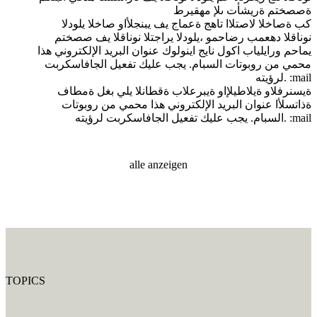
ةصصختم ةريشأت ىلإ مهقيرط
كب ةصاخلا لاصتلاا تاهج ةعماج يف يبنجلأاو صاخلا يلودلا
نوناقلا دهعمب رضاحمو ،يلودلا يراجتلا نوناقلا يف صصختم
يماحم ورايلياب اكول نايج اينولوك
عنوان البريد الإلكتروني هذا
محمي من روبوتات السبام. يجب عليك تفعيل الجافاسكربت
:mail
لرؤيته.
ةيسنرفلاو ةيلاطيلإاو ةيبرعلاب ةقطانلا يلي بغل ةمطاف
ةذاتسلأا
عنوان البريد الإلكتروني هذا محمي من روبوتات
:mail
السبام. يجب عليك تفعيل الجافاسكربت لرؤيته.
alle anzeigen
TOPICS