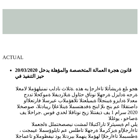
ACTUAL
20/03/2020 قانون هجرة العمالة المتخصصة والمؤهلة يدخل
حيز التنفيذ في
هجو ىلع ةريشأتلا تاءارجإ يه هذه .ةثلاث نادلب نمنيلهؤملا لامعلا
ةرجه ةدايزل ةرجهلا نوناق حئاول ةيلارديفلا ةموكحلا تددج
معدلا ةدايزو ةيبنجلأا ةيميلعتلا تلاهؤملاب عيرسلا فارتعلااو
داصتقلاا عم بنج ىلإ ابنج ةفدهتسملا ةينلاعلإا ريبادتلا، صوصخلا
2020 سرام 1 يف ذيفنتلا زيح نوناقلا لخدي فوس .جراخلا يف
ةصاخو ، يوغللا
يلي ام ةيسيئرلا تاراكتبلاا لمشت نيصصختملل ةلجعملا
تاءارجلإاو ةيزكرملا ةرجهلا تاطلس عم تايلوؤسملا عيمجت ،
ةطسبملا تاءارجلإا لهؤملا ينهملا بيردتلا يوذ نيفظوملاو تاعماجلا