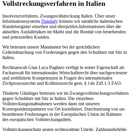
Vollstreckungsverfahren in Italien
Insolvenzverfahren, Zwangsvollstreckung Italien. Über unser
Informationssystems
Dataitaly
können wir sämtliche italienischen
Handelsregister einsehen und überprüfen.Informationen über die
aktuellen Ausfallrisiken im Markt und die Bonität von bestehenden
und potenziellen Kunden.
Wir betreuen unsere Mandanten bei der gerichtlichen
Geltendmachung von Forderungen gegen den Schuldner mit Sitz in
Italien.
Rechtsanwalt Gian Luca Pagliaro verfügt in seiner Eigenschaft als
Fachanwalt für internationales Wirtschaftsrecht über nachgewiesene
und zertifizierte Kompetenzen in Fragen des internationalen
Zivilprozessrechts und Kollisionsrecht gem. § 14n Ziff.1-3 FAO.
Titulierte Gläubiger betreuen wir im Zwangsvollstreckungsverfahren
gegen Schuldner mit Sitz in Italien. Die einzelnen
Vollstreckungsmaßnahmen werden dann mit unseren
Korrespondenzpartnern vor Ort koordiniert. Durch­set­zung von un­
be­strit­te­nen For­de­run­gen in der Eu­ro­päi­schen Union im Rahmen
des europäischen Vollstreckungstitels.
Vollstreckungsschutz gegen rechtswidrige Urteile, Zahlungsbefehle,